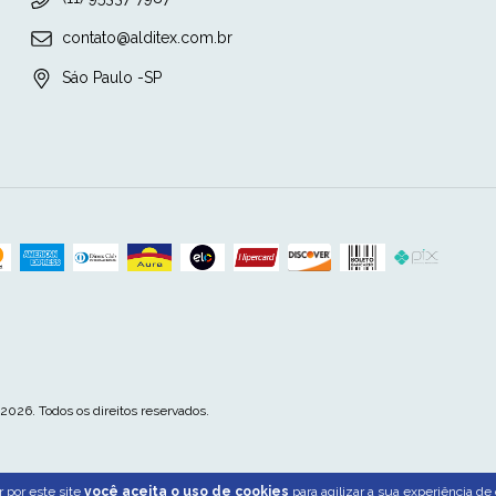
contato@alditex.com.br
Sáo Paulo -SP
026. Todos os direitos reservados.
 por este site
você aceita o uso de cookies
para agilizar a sua experiência de