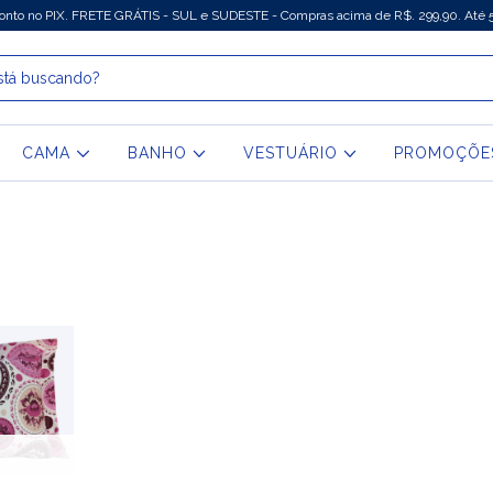
onto no PIX. FRETE GRÁTIS - SUL e SUDESTE - Compras acima de R$. 299,90. Até 5
CAMA
BANHO
VESTUÁRIO
PROMOÇÕE