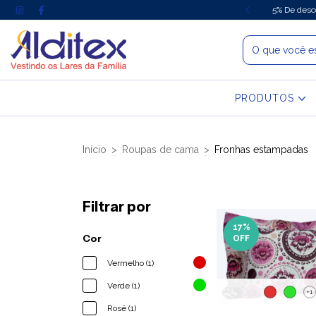
Compra com valor de R$ 140,00
5% De desc
PRODUTOS
Início
>
Roupas de cama
>
Fronhas estampadas
Filtrar por
17
%
Cor
OFF
Vermelho (1)
Verde (1)
+1
Rosê (1)