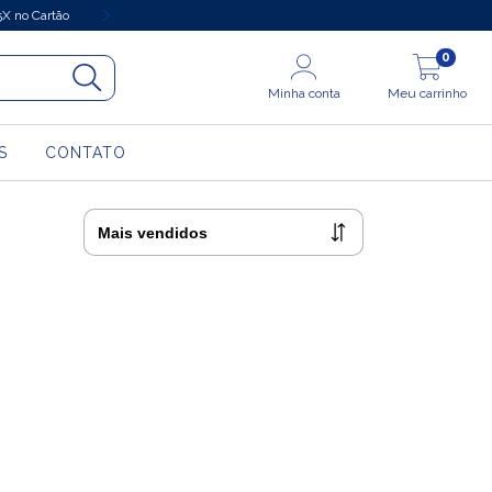
X no Cartão
10% OFF Primeira Compra com 
0
Minha conta
Meu carrinho
S
CONTATO