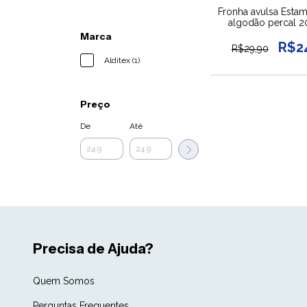
Fronha avulsa Esta
algodão percal 2
Marca
R$2
R$29,90
Alditex (1)
Preço
De
Até
Precisa de Ajuda?
Quem Somos
Perguntas Frequentes