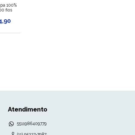
mpa 100%
00 fios
4,90
Atendimento
5511986409779
(11) 95337-7987