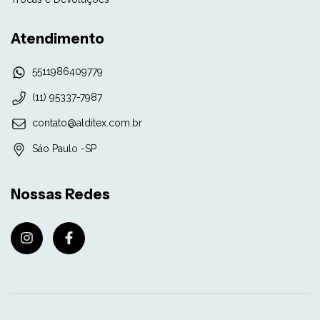
Atendimento
5511986409779
(11) 95337-7987
contato@alditex.com.br
Sáo Paulo -SP
Nossas Redes