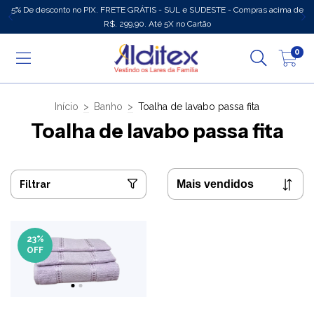
5% De desconto no PIX. FRETE GRÁTIS - SUL e SUDESTE - Compras acima de
R$. 299,90. Até 5X no Cartão
0
Início
>
Banho
>
Toalha de lavabo passa fita
Toalha de lavabo passa fita
Filtrar
23
%
OFF