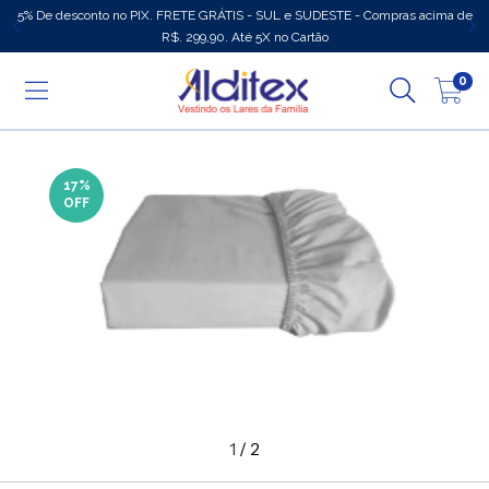
5% De desconto no PIX. FRETE GRÁTIS - SUL e SUDESTE - Compras acima de
R$. 299,90. Até 5X no Cartão
0
17
%
OFF
1
/
2